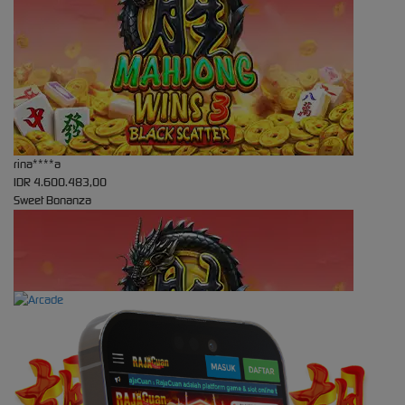
rina****a
IDR
4.600.483,00
Sweet Bonanza