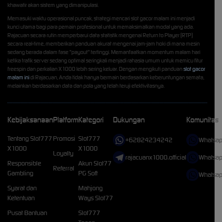
khawatir akan sistem yang dimanipulasi.
Memasuki waktu operasional puncak, strategi mencari slot gacor malam ini menjadi
kunci utama bagi para pemain profesional untuk memaksimalkan modal yang ada.
Rajacuan secara rutin memperbarui data statistik mengenai Return to Player (RTP)
secara real-time, memberikan panduan akurat mengenai jam-jam hoki di mana mesin
sedang berada dalam fase "payout" tertinggi. Memanfaatkan momentum malam hari
ketika trafik server sedang optimal seringkali menjadi rahasia umum untuk memicu fitur
freespin dan perkalian X1000 lebih sering keluar. Dengan mengikuti panduan
slot gacor
malam ini
di Rajacuan, Anda tidak hanya bermain berdasarkan keberuntungan semata,
melainkan berdasarkan data dan pola yang telah teruji efektivitasnya.
Kebijaksanaan
Platform
Kategori
Dukungan
Komunitas
Tentang Slot777
Promosi
Slot777
+62824234242
Whatsa
X1000
X1000
Loyalty
rajacuanx1000.official
Whatsa
Responsible
Akun Slot77
Referral
Gambling
PG Soft
Whatsa
Syarat dan
Mahjong
Ketentuan
Ways Slot77
Pusat Bantuan
Slot777