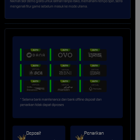
Nikmati slot demo gratis untuk latihan tanpa risiko, memahami tempo spin, serta
mengenali fitur game sebelum masuk ke mode utama.
* Selama bank maintenance dan bank offline deposit dan
penarikan tidak dapat diproses
Deposit
Penarikan