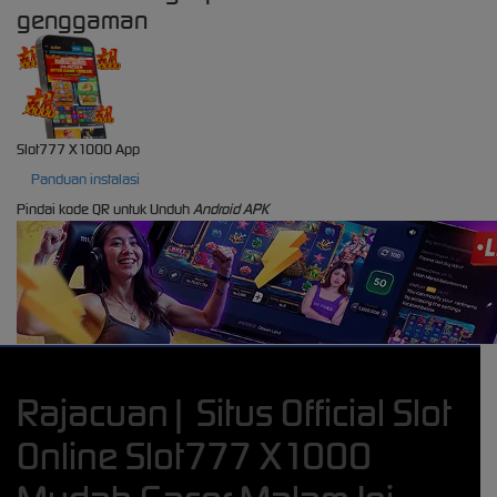
genggaman
Slot777 X1000 App
Panduan instalasi
Pindai kode QR untuk Unduh
Android APK
siti****i
IDR
1.264.812,00
Starlight Princess
Rajacuan| Situs Official Slot
Online Slot777 X1000